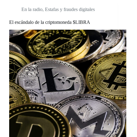
En la radio
,
Estafas y fraudes digitales
El escándalo de la criptomoneda $LIBRA