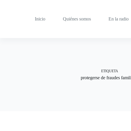
Saltar
al
contenido
Inicio
Quiénes somos
En la radio
ETIQUETA
protegerse de fraudes famil