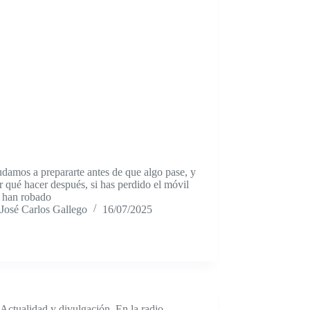
damos a prepararte antes de que algo pase, y
r qué hacer después, si has perdido el móvil
o han robado
José Carlos Gallego
16/07/2025
Actualidad y divulgación
,
En la radio