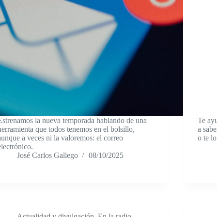
Estrenamos la nueva temporada hablando de una
Te ayu
herramienta que todos tenemos en el bolsillo,
a sabe
aunque a veces ni la valoremos: el correo
o te l
electrónico.
José Carlos Gallego
08/10/2025
Actualidad y divulgación
,
En la radio